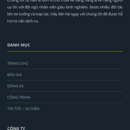
Chúng tôi tự hào là đơn vị cho thuê xe nâng hàng & xe nâng người
uy tín với đội ngủ nhân viên giàu kinh nghiệm. Được nhiều đối tác
lớn tin tưởng và hợp tác. Hãy liên hệ ngay với chúng tôi để được hỗ
trợ tư vấn dịch vụ.
DANH MỤC
TRANG CHỦ
BÁO GIÁ
DÒNG XE
CÔNG TRÌNH
TIN TỨC – SỰ KIỆN
CÔNG TY