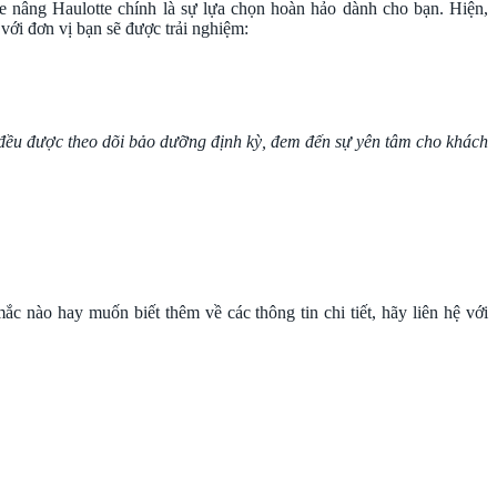
e nâng Haulotte chính là sự lựa chọn hoàn hảo dành cho bạn. Hiện,
với đơn vị bạn sẽ được trải nghiệm:
 đều được theo dõi bảo dưỡng định kỳ, đem đến sự yên tâm cho khách
 nào hay muốn biết thêm về các thông tin chi tiết, hãy liên hệ với