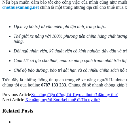
Nếu bạn muốn đảm bảo tốt cho công việc của mình cũng như muốn ti
chothuexanang.net
chính là một trong những địa chỉ cho thuê mua x
Dịch vụ hỗ trợ tư vấn miễn phí tận tình, trung thực.
Thế giới xe nâng với 100% phương tiện chính hãng chất lượng
hàng.
Đội ngũ nhân viên, kỹ thuật viên có kinh nghiệm dày dặn và tr
Cam kết có giá cho thuê, mua xe nâng cạnh tranh nhất trên thị
Chế độ bảo dưỡng, bảo trì dài hạn và có nhiều chính sách hỗ 
Trên đây là những thông tin quan trọng về xe nâng người Haulotte 
chúng tôi qua hotline
0787 133 233
. Chúng tôi sẽ nhanh chóng giúp b
Previous Article
Xe nâng điện đứng lái Toyota thuê ở đâu uy tín?
Next Article
Xe nâng người Snorkel thuê ở đâu uy tín?
Related Posts