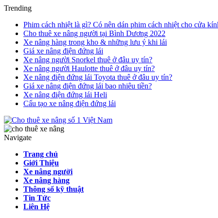
Trending
Phim cách nhiệt là gì? Có nên dán phim cách nhiệt cho cửa kín
Cho thuê xe nâng người tại Bình Dương 2022
Xe nâng hàng trong kho & những lưu ý khi lái
Giá xe nâng điện đứng lái
Xe nâng người Snorkel thuê ở đâu uy tín?
Xe nâng người Haulotte thuê ở đâu uy tín?
Xe nâng điện đứng lái Toyota thuê ở đâu uy tín?
Giá xe nâng điện đứng lái bao nhiêu tiền?
Xe nâng điện đứng lái Heli
Cấu tạo xe nâng điện đứng lái
Navigate
Trang chủ
Giới Thiệu
Xe nâng người
Xe nâng hàng
Thông số kỹ thuật
Tin Tức
Liên Hệ