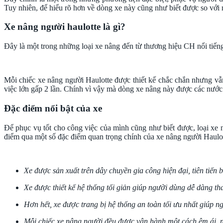
Tuy nhiên, để hiểu rõ hơn về dòng xe này cũng như biết được so với n
Xe nâng người haulotte là gì?
Đây là một trong những loại xe nâng đến từ thương hiệu CH nổi tiến
Mỗi chiếc xe nâng người Haulotte được thiết kế chắc chắn nhưng vẫn 
việc lớn gấp 2 lần. Chính vì vậy mà dòng xe nâng này được các nước k
Đặc điểm nổi bật của xe
Để phục vụ tốt cho công việc của mình cũng như biết được, loại xe 
điểm qua một số đặc điểm quan trọng chính của xe nâng người Haulot
Xe được sản xuất trên dây chuyền gia công hiện đại, tiên tiến
Xe được thiết kế hệ thống tối giản giúp người dùng dễ dàng tha
Hơn hết, xe được trang bị hệ thống an toàn tối ưu nhất giúp ng
Mỗi chiếc xe nâng người đều được vận hành một cách êm ái, n