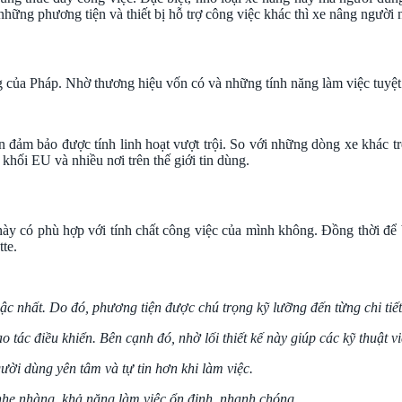
hững phương tiện và thiết bị hỗ trợ công việc khác thì xe nâng người n
g của Pháp. Nhờ thương hiệu vốn có và những tính năng làm việc tuyệt 
đảm bảo được tính linh hoạt vượt trội. So với những dòng xe khác trên
hối EU và nhiều nơi trên thế giới tin dùng.
này có phù hợp với tính chất công việc của mình không. Đồng thời để
te.
 bậc nhất. Do đó, phương tiện được chú trọng kỹ lưỡng đến từng chi ti
o tác điều khiển. Bên cạnh đó, nhờ lối thiết kế này giúp các kỹ thuật v
ười dùng yên tâm và tự tin hơn khi làm việc.
hẹ nhàng, khả năng làm việc ổn định, nhanh chóng.