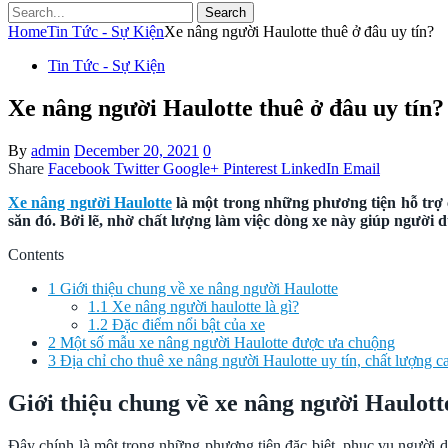
Search
Home
Tin Tức - Sự Kiện
Xe nâng người Haulotte thuê ở đâu uy tín?
Tin Tức - Sự Kiện
Xe nâng người Haulotte thuê ở đâu uy tín?
By
admin
December 20, 2021
0
Share
Facebook
Twitter
Google+
Pinterest
LinkedIn
Email
Xe nâng người Haulotte
là một trong những phương tiện hỗ trợ c
săn đó. Bởi lẽ, nhờ chất lượng làm việc dòng xe này giúp người dù
Contents
1
Giới thiệu chung về xe nâng người Haulotte
1.1
Xe nâng người haulotte là gì?
1.2
Đặc điểm nổi bật của xe
2
Một số mẫu xe nâng người Haulotte được ưa chuộng
3
Địa chỉ cho thuê xe nâng người Haulotte uy tín, chất lượng c
Giới thiệu chung về xe nâng người Haulott
Đây chính là một trong những phương tiện đặc biệt, phục vụ người dù