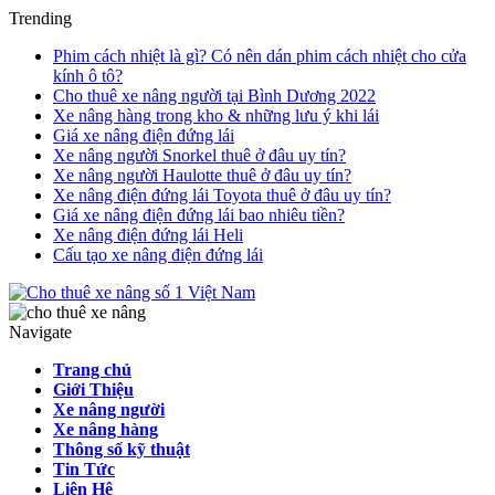
Trending
Phim cách nhiệt là gì? Có nên dán phim cách nhiệt cho cửa
kính ô tô?
Cho thuê xe nâng người tại Bình Dương 2022
Xe nâng hàng trong kho & những lưu ý khi lái
Giá xe nâng điện đứng lái
Xe nâng người Snorkel thuê ở đâu uy tín?
Xe nâng người Haulotte thuê ở đâu uy tín?
Xe nâng điện đứng lái Toyota thuê ở đâu uy tín?
Giá xe nâng điện đứng lái bao nhiêu tiền?
Xe nâng điện đứng lái Heli
Cấu tạo xe nâng điện đứng lái
Navigate
Trang chủ
Giới Thiệu
Xe nâng người
Xe nâng hàng
Thông số kỹ thuật
Tin Tức
Liên Hệ