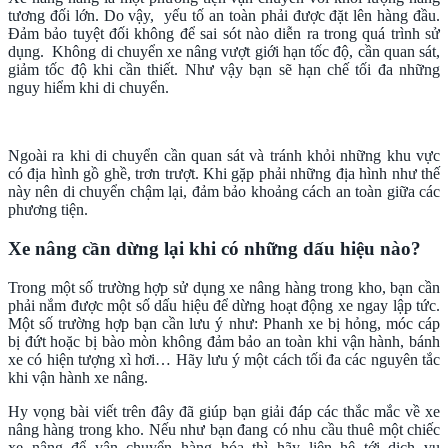
tương đối lớn. Do vậy, yếu tố an toàn phải được đặt lên hàng đầu.
Đảm bảo tuyệt đối không để sai sót nào diễn ra trong quá trình sử
dụng. Không di chuyển xe nâng vượt giới hạn tốc độ, cần quan sát,
giảm tốc độ khi cần thiết. Như vậy bạn sẽ hạn chế tối đa những
nguy hiểm khi di chuyển.
Ngoài ra khi di chuyển cần quan sát và tránh khỏi những khu vực
có địa hình gồ ghề, trơn trượt. Khi gặp phải những địa hình như thế
này nên di chuyển chậm lại, đảm bảo khoảng cách an toàn giữa các
phương tiện.
Xe nâng cần dừng lại khi có những dấu hiệu nào?
Trong một số trường hợp sử dụng xe nâng hàng trong kho, bạn cần
phải nắm được một số dấu hiệu để dừng hoạt động xe ngay lập tức.
Một số trường hợp bạn cần lưu ý như: Phanh xe bị hỏng, móc cáp
bị đứt hoặc bị bào mòn không đảm bảo an toàn khi vận hành, bánh
xe có hiện tượng xì hơi… Hãy lưu ý một cách tối đa các nguyên tắc
khi vận hành xe nâng.
Hy vọng bài viết trên đây đã giúp bạn giải đáp các thắc mắc về xe
nâng hàng trong kho. Nếu như bạn đang có nhu cầu thuê một chiếc
xe nâng để vận chuyển hàng hóa thì hãy liên hệ tới dịch vụ