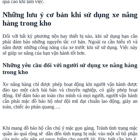
quả cao khi làm việc.
Những lưu ý cơ bản khi sử dụng xe nâng
hàng trong kho
Đối với bất kỳ phương tiện hay thiết bị nào, khi sử dụng bạn cần
phải đảm bảo những nguyên tắc cơ bản. Ngoài ra cần hiểu rõ và
nắm được những công năng của xe trước khi sử sử dụng. Việc này
sẽ giúp xe nâng của bạn vận hành tốt hơn.
Những yêu cầu đối với người sử dụng xe nâng hàng
trong kho
Xe nâng hàng chỉ được phép hoạt động khi người vận hành được
đào tạo một cách bài bản và chuyên nghiệp, có giấy phép hoạt
động. Để đảm bảo an toàn cho mình và mọi người, người vận hành
cần phải mặc đồ bảo hộ như đội mũ đạt chuẩn lao động, giày an
toàn, chiếc áo phản quang….
Khi mang đồ bảo hộ cần chú ý mặc gọn gàng. Tránh tình trạng mặc
quần áo quá rộng sẽ dẫn đến tình trạng bị mắc vào một số bộ phận
của máy gây nên sự nguy hiểm cho người lái. Đặc biệt cần lưu ý,