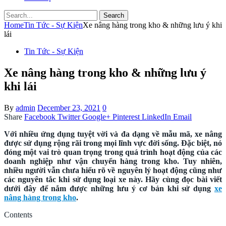
Search
Home
Tin Tức - Sự Kiện
Xe nâng hàng trong kho & những lưu ý khi
lái
Tin Tức - Sự Kiện
Xe nâng hàng trong kho & những lưu ý
khi lái
By
admin
December 23, 2021
0
Share
Facebook
Twitter
Google+
Pinterest
LinkedIn
Email
Với nhiều ứng dụng tuyệt vời và đa dạng về mẫu mã, xe nâng
được sử dụng rộng rãi trong mọi lĩnh vực đời sống. Đặc biệt, nó
đóng một vai trò quan trọng trong quá trình hoạt động của các
doanh nghiệp như vận chuyển hàng trong kho. Tuy nhiên,
nhiều người vẫn chưa hiểu rõ về nguyên lý hoạt động cũng như
các nguyên tắc khi sử dụng loại xe này. Hãy cùng đọc bài viết
dưới đây để nắm được những lưu ý cơ bản khi sử dụng
xe
nâng hàng trong kho
.
Contents