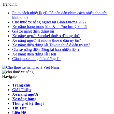
Trending
Phim cách nhiệt là gì? Có nên dán phim cách nhiệt cho cửa
kính ô tô?
Cho thuê xe nâng người tại Bình Dương 2022
Xe nâng hàng trong kho & những lưu ý khi lái
Giá xe nâng điện đứng lái
Xe nâng người Snorkel thuê ở đâu uy tín?
Xe nâng người Haulotte thuê ở đâu uy tín?
Xe nâng điện đứng lái Toyota thuê ở đâu uy tín?
Giá xe nâng điện đứng lái bao nhiêu tiền?
Xe nâng điện đứng lái Heli
Cấu tạo xe nâng điện đứng lái
Navigate
Trang chủ
Giới Thiệu
Xe nâng người
Xe nâng hàng
Thông số kỹ thuật
Tin Tức
Liên Hệ