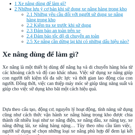
1
Xe nâng dùng để làm gì?
2
Những lưu ý cơ bản khi sử dụng xe nâng hàng trong kho
2.1
Những yêu cầu đối với người sử dụng xe nâng
hàng trong kho
2.2
Kiểm tra xe trước khi sử dụng
2.3
Đảm bảo an toàn trên xe
2.4
Đảm bảo tốc độ di chuyển an toàn
2.5
Xe nâng cần dừng lại khi có những dấu hiệu nào?
Xe nâng dùng để làm gì?
Xe nâng là một thiết bị dùng để nâng hạ và di chuyển hàng hóa từ
các khoảng cách và độ cao khác nhau. Việc sử dụng xe nâng giúp
con người tiết kiệm tối đa sức lực và thời gian lao động của con
người. Đồng thời, việc can thiệp máy móc sẽ giúp tăng năng suất và
giúp cho việc sử dụng kho bãi một cách hiệu quả.
Dựa theo cấu tạo, động cơ, nguyên lý hoạt động, tính năng sử dụng
cũng như cách thức vận hành xe nâng hàng trong kho được chia
thành rất nhiều loại như xe nâng điện, xe nâng dầu, xe nâng tay, xe
nâng đứng lái, xe nâng hàng nặng… Tùy theo nhu cầu làm việc,
người sử dụng sẽ chọn những loại xe nâng phù hợp để đem lại kết