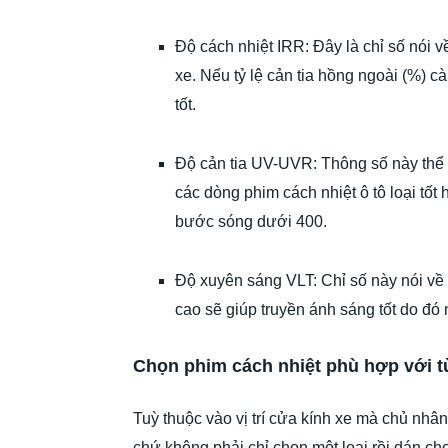
Độ cách nhiệt IRR: Đây là chỉ số nói v
xe. Nếu tỷ lệ cản tia hồng ngoài (%) 
tốt.
Độ cản tia UV-UVR: Thông số này thể 
các dòng phim cách nhiệt ô tô loại tốt
bước sóng dưới 400.
Độ xuyên sáng VLT: Chỉ số này nói về
cao sẽ giúp truyền ánh sáng tốt do đó 
Chọn phim cách nhiệt phù hợp với từ
Tuỳ thuộc vào vị trí cửa kính xe mà chủ nhâ
chứ không phải chỉ chọn một loại rồi dán ch