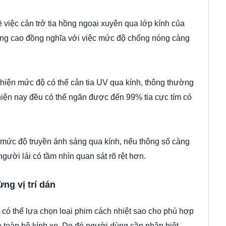
ề việc cản trở tia hồng ngoại xuyên qua lớp kính của
càng cao đồng nghĩa với việc mức độ chống nóng càng
hiện mức độ có thể cản tia UV qua kính, thông thường
 hiện nay đều có thể ngăn được đến 99% tia cực tím có
 mức độ truyền ánh sáng qua kính, nếu thông số càng
người lái có tầm nhìn quan sát rõ rệt hơn.
ng vị trí dán
n có thể lựa chọn loại phim cách nhiệt sao cho phù hợp
o toàn bộ kính xe. Do đó người dùng cần phân biệt