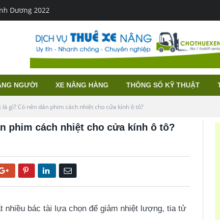
Bình Dương 2022
ÂNG NGƯỜI
XE NÂNG HÀNG
THÔNG SỐ KỸ THUẬT
 là gì? Có nên dán phim cách nhiệt cho cửa kính ô tô?
án phim cách nhiệt cho cửa kính ô tô?
Google+
Pinterest
LinkedIn
Email
 nhiều bác tài lựa chọn để giảm nhiệt lượng, tia tử