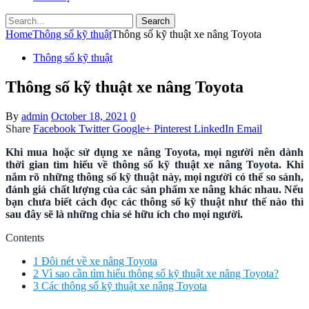
Search
Home
Thông số kỹ thuật
Thông số kỹ thuật xe nâng Toyota
Thông số kỹ thuật
Thông số kỹ thuật xe nâng Toyota
By
admin
October 18, 2021
0
Share
Facebook
Twitter
Google+
Pinterest
LinkedIn
Email
Khi mua hoặc sử dụng xe nâng Toyota, mọi người nên dành
thời gian tìm hiểu về thông số kỹ thuật xe nâng Toyota. Khi
nắm rõ những thông số kỹ thuật này, mọi người có thể so sánh,
đánh giá chất lượng của các sản phẩm xe nâng khác nhau. Nếu
bạn chưa biết cách đọc các thông số kỹ thuật như thế nào thì
sau đây sẽ là những chia sẻ hữu ích cho mọi người.
Contents
1
Đôi nét về xe nâng Toyota
2
Vì sao cần tìm hiểu thông số kỹ thuật xe nâng Toyota?
3
Các thông số kỹ thuật xe nâng Toyota