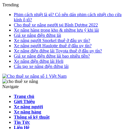
Trending
Phim cách nhiệt là gì? Có nên dán phim cách nhiệt cho cửa
kính ô tô?
Cho thuê xe nâng người tại Bình Dương 2022
Xe nâng hàng trong kho & những lưu ý khi lái
Giá xe nâng điện đứng lái
Xe nâng người Snorkel thuê ở đâu uy tín?
Xe nâng người Haulotte thuê ở đâu uy tín?
Xe nâng điện đứng lái Toyota thuê ở đâu uy tín?
Giá xe nâng điện đứng lái bao nhiêu tiền?
Xe nâng điện đứng lái Heli
Cấu tạo xe nâng điện đứng lái
Navigate
Trang chủ
Giới Thiệu
Xe nâng người
Xe nâng hàng
Thông số kỹ thuật
Tin Tức
Liên Hệ