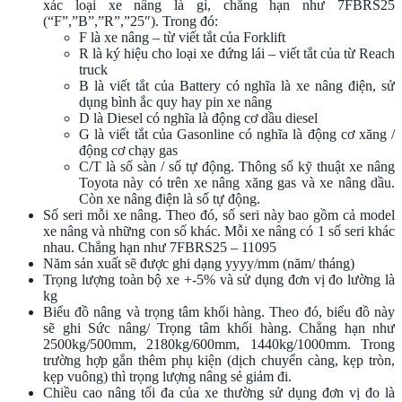
xác loại xe nâng là gì, chẳng hạn như 7FBRS25
(“F”,”B”,”R”,”25″). Trong đó:
F là xe nâng – từ viết tắt của Forklift
R là ký hiệu cho loại xe đứng lái – viết tắt của từ Reach
truck
B là viết tắt của Battery có nghĩa là xe nâng điện, sử
dụng bình ắc quy hay pin xe nâng
D là Diesel có nghĩa là động cơ dầu diesel
G là viết tắt của Gasonline có nghĩa là động cơ xăng /
động cơ chạy gas
C/T là số sàn / số tự động. Thông số kỹ thuật xe nâng
Toyota này có trên xe nâng xăng gas và xe nâng dầu.
Còn xe nâng điện là số tự động.
Số seri mỗi xe nâng. Theo đó, số seri này bao gồm cả model
xe nâng và những con số khác. Mỗi xe nâng có 1 số seri khác
nhau. Chẳng hạn như 7FBRS25 – 11095
Năm sản xuất sẽ được ghi dạng yyyy/mm (năm/ tháng)
Trọng lượng toàn bộ xe +-5% và sử dụng đơn vị đo lường là
kg
Biểu đồ nâng và trọng tâm khối hàng. Theo đó, biểu đồ này
sẽ ghi Sức nâng/ Trọng tâm khối hàng. Chẳng hạn như
2500kg/500mm, 2180kg/600mm, 1440kg/1000mm. Trong
trường hợp gắn thêm phụ kiện (dịch chuyển càng, kẹp tròn,
kẹp vuông) thì trọng lượng nâng sẻ giảm đi.
Chiều cao nâng tối đa của xe thường sử dụng đơn vị đo là