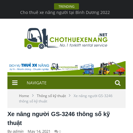
TRENDING
Xe nâng hàng trong kho & những lưu ý khi lái
NAVIGATE
Home
Thông số kỹ thuật
Xe nâng người GS-3246
thông số kỹ thuật
Xe nâng người GS-3246 thông số kỹ
thuật
By
admin
May 14, 2021
0