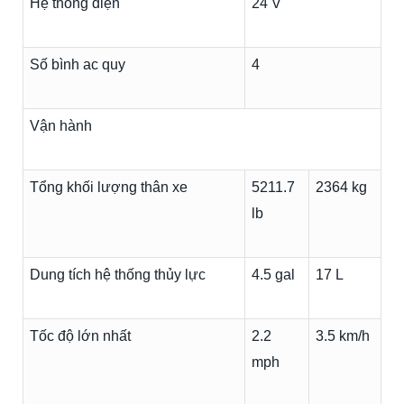
Hệ thống điện
24 V
Số bình ac quy
4
Vận hành
Tổng khối lượng thân xe
5211.7
2364 kg
lb
Dung tích hệ thống thủy lực
4.5 gal
17 L
Tốc độ lớn nhất
2.2
3.5 km/h
mph