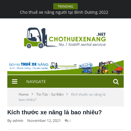
TRENDING
Xe nâng hàng trong kho & những lưu ý khi lái
NAVIGATE
Home
Tin Tức - Sự Kiện
Kích thước xe nâng là
bao nhiêu?
Kích thước xe nâng là bao nhiêu?
By
admin
November 12, 2021
0