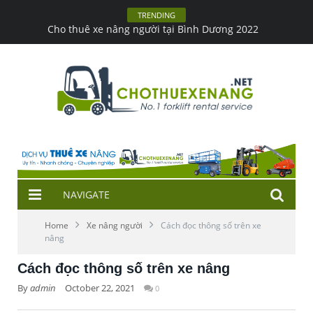
TRENDING
Xe nâng hàng trong kho & những lưu ý khi lái
NAVIGATE
Home
Xe nâng người
Cách đọc thông số trên xe
nâng
Cách đọc thông số trên xe nâng
By
admin
October 22, 2021
0