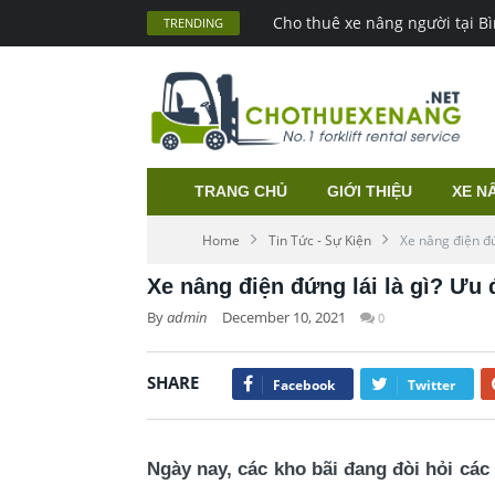
Xe nâng hàng trong kho & nhữn
TRENDING
TRANG CHỦ
GIỚI THIỆU
XE N
Home
Tin Tức - Sự Kiện
Xe nâng điện đứ
Xe nâng điện đứng lái là gì? Ưu 
By
admin
December 10, 2021
0
SHARE
Facebook
Twitter
Ngày nay, các kho bãi đang đòi hỏi các