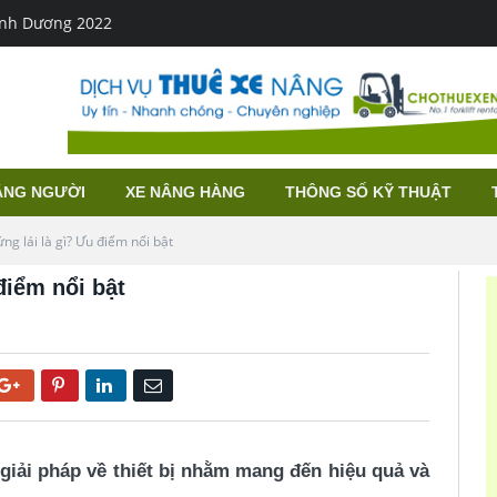
g lưu ý khi lái
ÂNG NGƯỜI
XE NÂNG HÀNG
THÔNG SỐ KỸ THUẬT
ng lái là gì? Ưu điểm nổi bật
điểm nổi bật
Google+
Pinterest
LinkedIn
Email
 giải pháp về thiết bị nhằm mang đến hiệu quả và