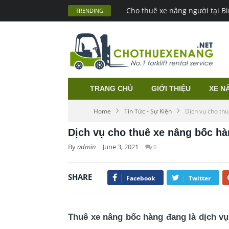
Cho thuê xe nâng người tại 
TRENDING
TRANG CHỦ
GIỚI THIỆU
XE N
Home
Tin Tức - Sự Kiện
Dịch vụ cho th
Dịch vụ cho thuê xe nâng bốc h
By
admin
June 3, 2021
0
SHARE
Facebook
Twitter
Thuê xe nâng bốc hàng đang là dịch vụ 