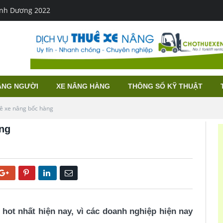
Bình Dương 2022
ÂNG NGƯỜI
XE NÂNG HÀNG
THÔNG SỐ KỸ THUẬT
uê xe nâng bốc hàng
àng
Google+
Pinterest
LinkedIn
Email
hot nhất hiện nay, vì các doanh nghiệp hiện nay