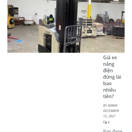
Giá xe
nâng
điện
đứng lái
bao
nhiêu
tiền?
BY
ADMIN
DECEMBER
15, 2021
0
Bạn đang