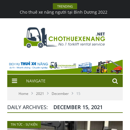
TRENDING
Cho thuê xe nâng người tại Bình Dương 2022
NAVIGATE
Home
2021
December
15
DAILY ARCHIVES:
DECEMBER 15, 2021
TIN TỨC - SỰ KIỆN