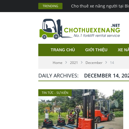
Cho thuê xe nâng người tại 
TRENDING
TRANG CHỦ
GIỚI THIỆU
XE N
Home
2021
December
14
DAILY ARCHIVES:
DECEMBER 14, 20
TIN TỨC - SỰ KIỆN