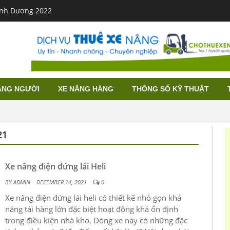
Bình Dương 2022
ÂNG NGƯỜI
XE NÂNG HÀNG
THÔNG SỐ KỸ THUẬT
21
Xe nâng điện đứng lái Heli
BY
ADMIN
DECEMBER 14, 2021
0
Xe nâng điện đứng lái heli có thiết kế nhỏ gọn khả
năng tải hàng lớn đặc biệt hoạt động khá ổn định
trong điều kiện nhà kho. Dòng xe này có những đặc