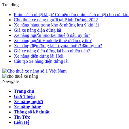
Trending
Phim cách nhiệt là gì? Có nên dán phim cách nhiệt cho cửa kín
Cho thuê xe nâng người tại Bình Dương 2022
Xe nâng hàng trong kho & những lưu ý khi lái
Giá xe nâng điện đứng lái
Xe nâng người Snorkel thuê ở đâu uy tín?
Xe nâng người Haulotte thuê ở đâu uy tín?
Xe nâng điện đứng lái Toyota thuê ở đâu uy tín?
Giá xe nâng điện đứng lái bao nhiêu tiền?
Xe nâng điện đứng lái Heli
Cấu tạo xe nâng điện đứng lái
Navigate
Trang chủ
Giới Thiệu
Xe nâng người
Xe nâng hàng
Thông số kỹ thuật
Tin Tức
Liên Hệ